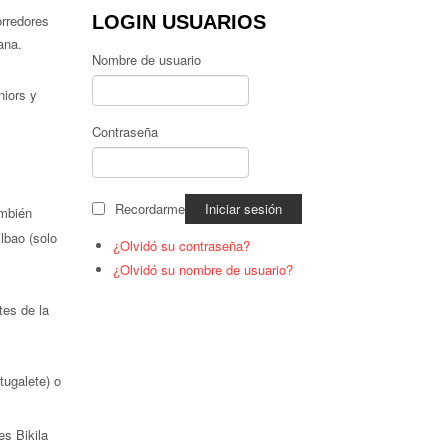
rredores
LOGIN USUARIOS
ñana.
Nombre de usuario
niors y
Contraseña
Recordarme
ambién
lbao (solo
¿Olvidó su contraseña?
¿Olvidó su nombre de usuario?
tes de la
tugalete) o
es Bikila