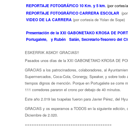
REPORTAJE FOTOGRÁFICO 10 Km. y 5 km.
(por cortesí
REPORTAJE FOTOGRÁFICO CARRERA ESCOLAR
(po
VIDEO DE LA CARRERA
(por cortesia de Yolan de Sope)
Presentación de la XXI GABONETAKO KROSA DE PORTU
Portugalete, y Rubén Salán, Secretario-Tesorero del Clu
ESKERRIK ASKO!! GRACIAS!!
Pasados unos días de la XXI GABONETAKO KROSA DE PO
GRACIAS a los patrocinadores, colaboradores, al Ayuntamiento
Supermercados, Coca-Cola, Cronergy, Speaker, y sobre todo a
tiempos dignos de mención. Porque en Portugalete se corre m
111 corredores pararon el crono por debajo de 40 minutos.
Este año 2.019 las txapelas fueron para Javier Pérez, del H
GRACIAS y os esperamos a TODOS en la siguiente edició
Diciembre de 2.020.
======================================