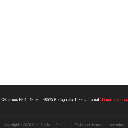
 C/Correos Nº 9 - 5º Izq - 48920 Portugalete, Bizkaia / email:
info@atletismop
Copyright © 2026 Club Atletismo Portugalete. Todos los derechos reservados.