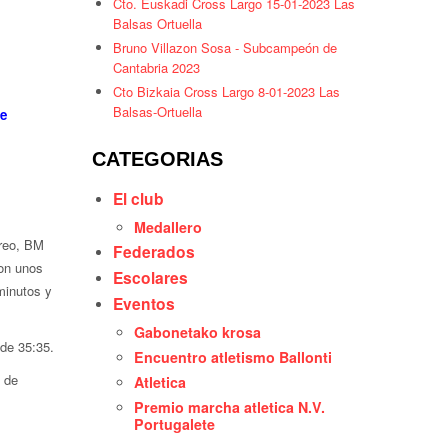
Cto. Euskadi Cross Largo 15-01-2023 Las
Balsas Ortuella
Bruno Villazon Sosa - Subcampeón de
Cantabria 2023
Cto Bizkaia Cross Largo 8-01-2023 Las
Balsas-Ortuella
de
CATEGORIAS
El club
Medallero
rreo, BM
Federados
con unos
Escolares
minutos y
Eventos
Gabonetako krosa
de 35:35.
Encuentro atletismo Ballonti
 de
Atletica
Premio marcha atletica N.V.
Portugalete