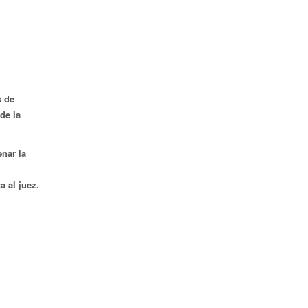
s de
de la
enar la
a al juez.