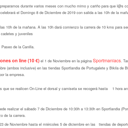
e preparamos durante varios meses con mucho mimo y cariño para que l@s co
se celebrará el Domingo 8 de Diciembre de 2019 con salida a las 10h de la ma
las 10h de la mañana. A las 10h dará comienzo la carrera de 10 kms para se
a cadetes y juveniles
 Paseo de la Canilla.
iones on line (10 €)
Sportmaniacs
el 1 de Noviembre en la página
. T
re (ambos inclusive) en las tiendas Sportlandia de Portugalete y Bikila de Bi
por la empresa.
es que se realicen On-Line el dorsal y camiseta se recogerá hasta 1 hora an
ede realizar el sábado 7 de Diciembre de 10:30h a 13:30h en Sportlandia (Por
o de la carrera.
23 de Noviembre hasta el miércoles 5 de diciembre en las tiendas de deport