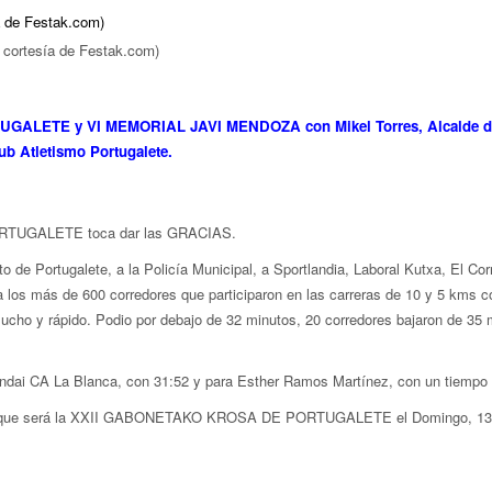
a de Festak.com)
r cortesía de Festak.com)
GALETE y VI MEMORIAL JAVI MENDOZA con Mikel Torres, Alcalde 
b Atletismo Portugalete.
RTUGALETE toca dar las GRACIAS.
 de Portugalete, a la Policía Municipal, a Sportlandia, Laboral Kutxa, El Co
 los más de 600 corredores que participaron en las carreras de 10 y 5 kms 
ucho y rápido. Podio por debajo de 32 minutos, 20 c
orredores bajaron de 35 
yundai CA La Blanca, con 31:52 y para Esther Ramos Martínez, con un tiempo 
n, que será la XXII GABONETAKO KROSA DE PORTUGALETE el Domingo, 13