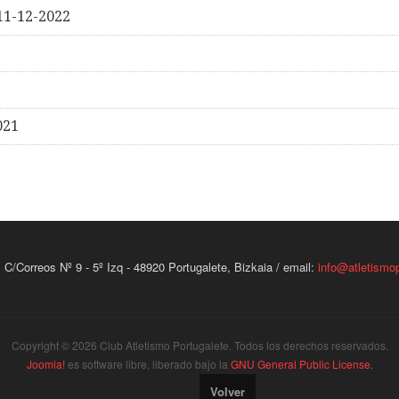
11-12-2022
021
 C/Correos Nº 9 - 5º Izq - 48920 Portugalete, Bizkaia / email:
info@atletismop
Copyright © 2026 Club Atletismo Portugalete. Todos los derechos reservados.
Joomla!
es software libre, liberado bajo la
GNU General Public License.
Volver