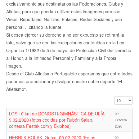
exclusivamente sus destinatarios las Federaciones, Clubs y
Atletas, para que puedan utilizar estas imágenes para sus
Webs, Reportajes, Noticias, Enlaces, Redes Sociales y uso
personal… citando la fuente.
Si desea ejercer su derecho a no ser expuesto se retirará la
foto, salvo que se den las excepciones contenidas en la Ley
Orgánica 1/1982 de 5 de mayo, de Protección Civil del Derecho
al Honor, a la Intimidad Personal y Familiar y a la Propia
Imagen.
Desde el Club Atletismo Portugalete esperamos que entre todos
podamos promocionar y divulgar nuestro noble deporte "El
Atletismo".
Cantidad a mo
LOS 10 km de DONOSTI-GIMNÁSTICA DE ULÍA
09
9.02.2020 (fotos cedidas por Rubén Salan,
Febrero
cortesía Festak.com y Ekiphos)
2020
HERRI KIROLAK. Getxo. 09.02.2020 (Fotos
09