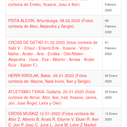
cortesía de Eneko, Itxasne, Josu e Iker)
Febrero
2020
PISTA ALEVIN. Artunduaga. 08.02.2020 (Fotos
08
cortesía de Aitor, Alejandra y Sergio)
Febrero
2020
CROSS DE GETXO 01.02.2020 (fotos cortesía de
01
Xabi V. - Eñaut - Erlantz/Erik - Itxasne - Víctor -
Febrero
Nahia - Ander - Ane - Endika - Oier/Malen -
2020
Alejandra - Uxue - Eva - Alberto - Amaia - Ander
Ruíz - Xabier F.)
HERRI KIROLAK. Bakio. 26-01-2020 (Fotos
26 Enero
cortesía de: Alazne, Naia-Irune, Iker y Sergio)
2020
ATLETISMO TXIKIA. Gallarta. 25-01-2020 (fotos
25 Enero
cortesía de Aimar, Aitor, Iker, Irati, Itxasne, Janire,
2020
Jon, Jose Ángel, Leire y Oier)
CROSS MUSKIZ 12-01-2020 (Fotos cortesía de
12 Enero
Aitor Z. Alberto B. Anais R. Edyrne V. Ekain R. Iker
2020
C. Jon P. Josu C. June L. June M. Leire Z Markel