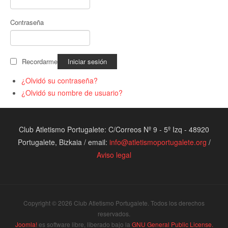
Contraseña
Recordarme
¿Olvidó su contraseña?
¿Olvidó su nombre de usuario?
Club Atletismo Portugalete: C/Correos Nº 9 - 5º Izq - 48920
Portugalete, Bizkaia / email:
info@atletismoportugalete.org
/
Aviso legal
Copyright © 2026 Club Atletismo Portugalete. Todos los derechos
reservados.
Joomla!
es software libre, liberado bajo la
GNU General Public License.