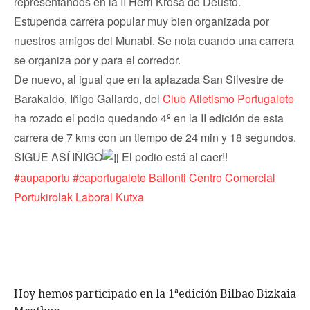
representandos en la II Herri Krosa de Deusto.
Estupenda carrera popular muy bien organizada por
nuestros amigos del Munabi. Se nota cuando una carrera
se organiza por y para el corredor.
De nuevo, al igual que en la aplazada San Silvestre de
Barakaldo, Iñigo Gallardo, del
Club Atletismo Portugalete
ha rozado el podio quedando 4º en la II edición de esta
carrera de 7 kms con un tiempo de 24 min y 18 segundos.
SIGUE ASÍ IÑIGO
El podio está al caer!!
#aupaportu
#caportugalete
Ballonti Centro Comercial
Portukirolak
Laboral Kutxa
Hoy hemos participado en la 1ªedición Bilbao Bizkaia